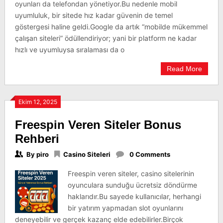
oyunları da telefondan yönetiyor.Bu nedenle mobil
uyumluluk, bir sitede hız kadar güvenin de temel
göstergesi haline geldi.Google da artık “mobilde mükemmel
çalışan siteleri” ödüllendiriyor; yani bir platform ne kadar
hızlı ve uyumluysa sıralaması da o
Read More
Ekim 12, 2025
Freespin Veren Siteler Bonus
Rehberi
By
piro
Casino Siteleri
0 Comments
Freespin veren siteler, casino sitelerinin
oyunculara sunduğu ücretsiz döndürme
haklarıdır.Bu sayede kullanıcılar, herhangi
bir yatırım yapmadan slot oyunlarını
deneyebilir ve gerçek kazanç elde edebilirler.Birçok