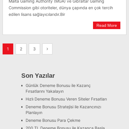
Malta Gaming Authority (MGA) ve Gibraltar Gaming
Commission gibi otoriteler, dünya çapında en çok tercih
edilen lisans sağlayıcılarıdır.Bir
Read More
Yazı
1
2
3
sayfalaması
Son Yazılar
Günlük Deneme Bonusu ile Kazanç
Fırsatlarını Yakalayın
Hızlı Deneme Bonusu Veren Siteler Fırsatları
Deneme Bonusu Stratejisi ile Kazancınızı
Planlayın
Deneme Bonusu Para Çekme
200 TL Deneme Bonusu ile Kazanca Başla