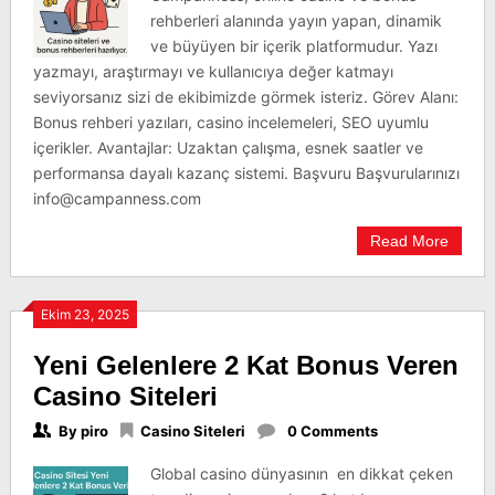
rehberleri alanında yayın yapan, dinamik
ve büyüyen bir içerik platformudur. Yazı
yazmayı, araştırmayı ve kullanıcıya değer katmayı
seviyorsanız sizi de ekibimizde görmek isteriz. Görev Alanı:
Bonus rehberi yazıları, casino incelemeleri, SEO uyumlu
içerikler. Avantajlar: Uzaktan çalışma, esnek saatler ve
performansa dayalı kazanç sistemi. Başvuru Başvurularınızı
info@campanness.com
Read More
Ekim 23, 2025
Yeni Gelenlere 2 Kat Bonus Veren
Casino Siteleri
By
piro
Casino Siteleri
0 Comments
Global casino dünyasının en dikkat çeken