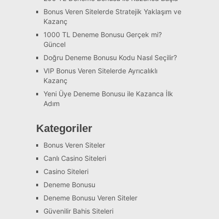
Bonus Veren Sitelerde Stratejik Yaklaşım ve
Kazanç
1000 TL Deneme Bonusu Gerçek mi?
Güncel
Doğru Deneme Bonusu Kodu Nasıl Seçilir?
VIP Bonus Veren Sitelerde Ayrıcalıklı
Kazanç
Yeni Üye Deneme Bonusu ile Kazanca İlk
Adım
Kategoriler
Bonus Veren Siteler
Canlı Casino Siteleri
Casino Siteleri
Deneme Bonusu
Deneme Bonusu Veren Siteler
Güvenilir Bahis Siteleri