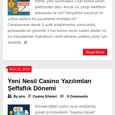
trendi, yeni oyunculara 2 kat bonus veren
platformlar oldu. Ancak bu cazip tekliflerin
arkasında ne var? Gerçekten kazançlı mı
yoksa sadece bir pazarlama stratejisi mi?
Campanness olarak 6 aylık araştırmamız sonucunda,
piyasadaki en güvenilir 2 kat bonus veren casino siteleri ve
bu bonuslardan maksimum verim almanın yollarını sizler için
derledik.
Read More
Ekim 22, 2025
Yeni Nesil Casino Yazılımları
Şeffaflık Dönemi
By
piro
Casino Siteleri
0 Comments
Küresel dijital casino oyun endüstrisi,
güven protokollerini “beyana dayalı”