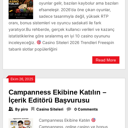
oyunlar gelir, bazıları kaybolur ama bazıları
efsaneleşir. 2026’da öne çıkan oyunlar,
sadece tasarımıyla değil, yüksek RTP
oranı, bonus sistemleri ve oyuncu sadakati ile fark
yaratıyor.Bu rehberde, gerçek kullanıcı verileri ve kazanç
istatistiklerine göre sıralanmış en iyi 10 casino oyununu
inceleyeceğiz.
Casino Siteleri 2026 Trendleri Freespin
tabanlı slotlar popülerliğini
Read More
Ekim 26, 2025
Campanness Ekibine Katılın –
İçerik Editörü Başvurusu
By
piro
Casino Siteleri
0 Comments
Campanness Ekibine Katılın
Campanness, online casino ve bonus