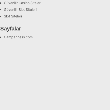
Güvenilir Casino Siteleri
Güvenilir Slot Siteleri
Slot Siteleri
Sayfalar
Campanness.com