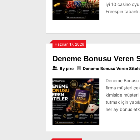
iyi 10 casino oy
Freespin tabanlı s
Haziran 17, 2026
Deneme Bonusu Veren Si
By
piro
Deneme Bonusu Veren Sitel
Deneme Bonusu ke
firma müşteri çek
kimiside müşteri
tutmak için yapıl
her ay bonus etki