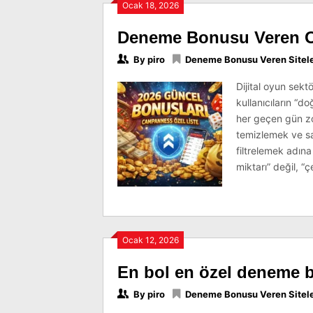
Ocak 18, 2026
Deneme Bonusu Veren Oy
By
piro
Deneme Bonusu Veren Sitel
Dijital oyun sek
kullanıcıların “
her geçen gün zor
temizlemek ve sa
filtrelemek adın
miktarı” değil, “
Ocak 12, 2026
En bol en özel deneme b
By
piro
Deneme Bonusu Veren Sitel