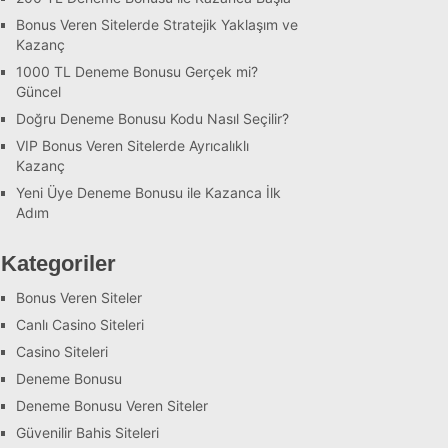
Bonus Veren Sitelerde Stratejik Yaklaşım ve
Kazanç
1000 TL Deneme Bonusu Gerçek mi?
Güncel
Doğru Deneme Bonusu Kodu Nasıl Seçilir?
VIP Bonus Veren Sitelerde Ayrıcalıklı
Kazanç
Yeni Üye Deneme Bonusu ile Kazanca İlk
Adım
Kategoriler
Bonus Veren Siteler
Canlı Casino Siteleri
Casino Siteleri
Deneme Bonusu
Deneme Bonusu Veren Siteler
Güvenilir Bahis Siteleri