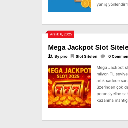
yanlış yönlendir
Aralık 6, 2025
Mega Jackpot Slot Sitele
By
piro
Slot Siteleri
0 Commen
Mega Jackpot slot
milyon TL seviye
artık sadece şans 
üzerinden çok da
potansiyeline sah
kazanma mantığı