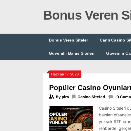
Skip
to
Bonus Veren Sit
content
Bonus Veren Siteler
Canlı Casino Sit
Güvenilir Bahis Siteleri
Güvenilir Ca
Haziran 17, 2026
Popüler Casino Oyunlar
By
piro
Casino Siteleri
0 Comm
Casino Siteleri d
bazıları efsanele
yüksek RTP oranı
rehberde, gerçek 