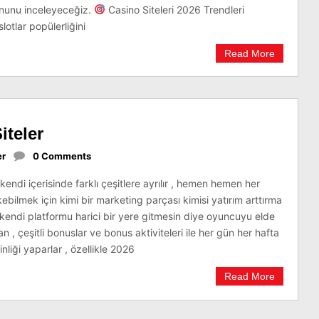
ununu inceleyeceğiz.
Casino Siteleri 2026 Trendleri
lotlar popülerliğini
Read More
teler
er
0 Comments
ndi içerisinde farklı çeşitlere ayrılır , hemen hemen her
ebilmek için kimi bir marketing parçası kimisi yatırım arttırma
 kendi platformu harici bir yere gitmesin diye oyuncuyu elde
an , çeşitli bonuslar ve bonus aktiviteleri ile her gün her hafta
nliği yaparlar , özellikle 2026
Read More