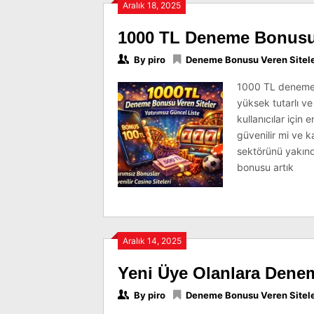
Aralık 18, 2025
1000 TL Deneme Bonusu 
By
piro
Deneme Bonusu Veren Sitel
1000 TL deneme b
yüksek tutarlı v
kullanıcılar için
güvenilir mi ve k
sektörünü yakınd
bonusu artık
Aralık 14, 2025
Yeni Üye Olanlara Dene
By
piro
Deneme Bonusu Veren Sitel