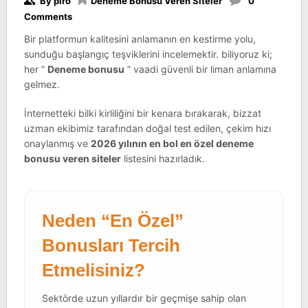
By
piro
Deneme Bonusu Veren Siteler
0
Comments
Bir platformun kalitesini anlamanın en kestirme yolu,
sunduğu başlangıç teşviklerini incelemektir. biliyoruz ki;
her ”
Deneme bonusu
” vaadi güvenli bir liman anlamına
gelmez.
İnternetteki bilki kirliliğini bir kenara bırakarak, bizzat
uzman ekibimiz tarafından doğal test edilen, çekim hızı
onaylanmış ve
2026 yılının en bol en özel deneme
bonusu veren siteler
listesini hazırladık.
Neden “En Özel”
Bonusları Tercih
Etmelisiniz?
Sektörde uzun yıllardır bir geçmişe sahip olan