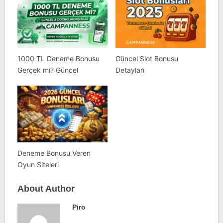
1000 TL Deneme Bonusu
Güncel Slot Bonusu
Gerçek mi? Güncel
Detayları
Deneme Bonusu Veren
Oyun Siteleri
About Author
Piro