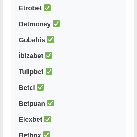
Etrobet
Betmoney
Gobahis
İbizabet
Tulipbet
Betci
Betpuan
Elexbet
Betbox