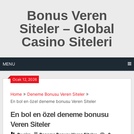
Skip
to
Bonus Veren
content
Siteler – Global
Casino Siteleri
MENU
Ocak 12, 2026
Home
Deneme Bonusu Veren Siteler
En bol en özel deneme bonusu Veren Siteler
En bol en özel deneme bonusu
Veren Siteler