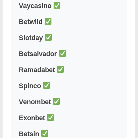
Vaycasino
Betwild
Slotday
Betsalvador
Ramadabet
Spinco
Venombet
Exonbet
Betsin