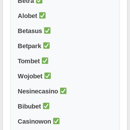
Betra
Alobet
Betasus
Betpark
Tombet
Wojobet
Nesinecasino
Bibubet
Casinowon