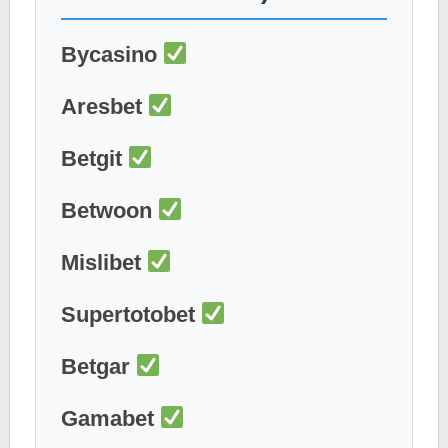
Bycasino
Aresbet
Betgit
Betwoon
Mislibet
Supertotobet
Betgar
Gamabet