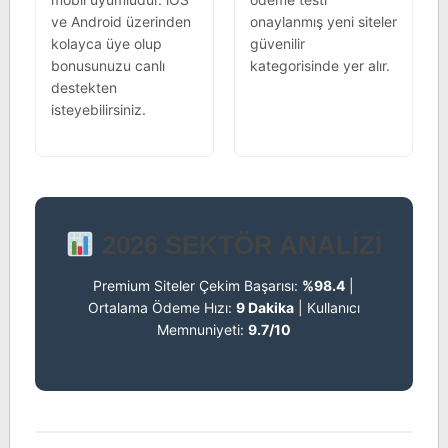
ve Android üzerinden
onaylanmış yeni siteler
kolayca üye olup
güvenilir
bonusunuzu canlı
kategorisinde yer alır.
destekten
isteyebilirsiniz.
2026 SEKTÖR ANALİZİ
Premium Siteler Çekim Başarısı:
%98.4
|
Ortalama Ödeme Hızı:
9 Dakika
| Kullanıcı
Memnuniyeti:
9.7/10