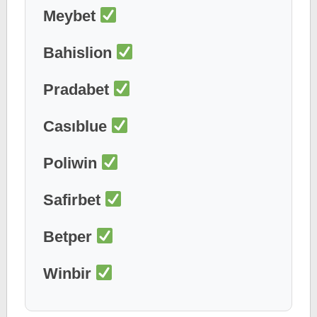
Meybet
Bahislion
Pradabet
Casıblue
Poliwin
Safirbet
Betper
Winbir