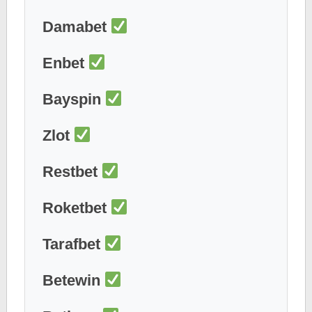
Damabet
Enbet
Bayspin
Zlot
Restbet
Roketbet
Tarafbet
Betewin