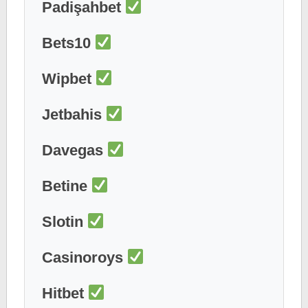
Padişahbet
Bets10
Wipbet
Jetbahis
Davegas
Betine
Slotin
Casinoroys
Hitbet