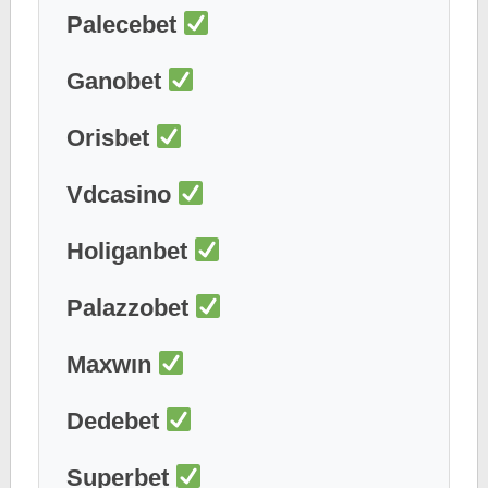
Palecebet
Ganobet
Orisbet
Vdcasino
Holiganbet
Palazzobet
Maxwın
Dedebet
Superbet