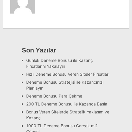
Son Yazılar
Günlük Deneme Bonusu ile Kazanç
Fırsatlarını Yakalayın
Hızlı Deneme Bonusu Veren Siteler Fırsatları
Deneme Bonusu Stratejisi ile Kazancınızı
Planlayın
Deneme Bonusu Para Çekme
200 TL Deneme Bonusu ile Kazanca Başla
Bonus Veren Sitelerde Stratejik Yaklaşım ve
Kazanç
1000 TL Deneme Bonusu Gerçek mi?
Güncel