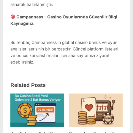
alınarak hazırlanmıştır.
Campanness – Casino Oyunlarında Güvenilir Bilgi
Kaynağınız.
Bu rehber, Campanness’in global casino bonus ve oyun
analizleri serisinin bir parçasıdır. Güncel platform listeleri
ve bonus karşılaştırmaları için ana sayfamızı ziyaret
edebilirsiniz.
Related Posts