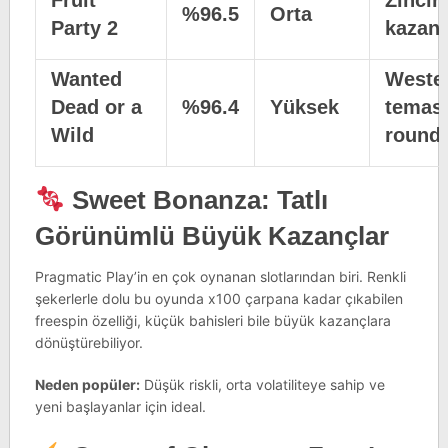
%96.5
Orta
Party 2
kazanç
Wanted
Weste
Dead or a
%96.4
Yüksek
teması
Wild
roundl
Sweet Bonanza: Tatlı
Görünümlü Büyük Kazançlar
Pragmatic Play’in en çok oynanan slotlarından biri. Renkli
şekerlerle dolu bu oyunda x100 çarpana kadar çıkabilen
freespin özelliği, küçük bahisleri bile büyük kazançlara
dönüştürebiliyor.
Neden popüler:
Düşük riskli, orta volatiliteye sahip ve
yeni başlayanlar için ideal.