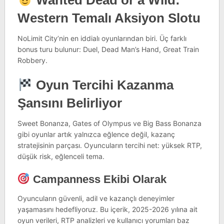
Western Temalı Aksiyon Slotu
NoLimit City’nin en iddialı oyunlarından biri. Üç farklı
bonus turu bulunur: Duel, Dead Man’s Hand, Great Train
Robbery.
Oyun Tercihi Kazanma
Şansını Belirliyor
Sweet Bonanza, Gates of Olympus ve Big Bass Bonanza
gibi oyunlar artık yalnızca eğlence değil, kazanç
stratejisinin parçası. Oyuncuların tercihi net: yüksek RTP,
düşük risk, eğlenceli tema.
Campanness Ekibi Olarak
Oyuncuların güvenli, adil ve kazançlı deneyimler
yaşamasını hedefliyoruz. Bu içerik, 2025-2026 yılına ait
oyun verileri, RTP analizleri ve kullanıcı yorumları baz