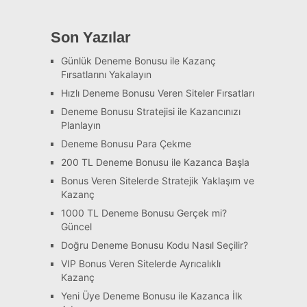
Son Yazılar
Günlük Deneme Bonusu ile Kazanç
Fırsatlarını Yakalayın
Hızlı Deneme Bonusu Veren Siteler Fırsatları
Deneme Bonusu Stratejisi ile Kazancınızı
Planlayın
Deneme Bonusu Para Çekme
200 TL Deneme Bonusu ile Kazanca Başla
Bonus Veren Sitelerde Stratejik Yaklaşım ve
Kazanç
1000 TL Deneme Bonusu Gerçek mi?
Güncel
Doğru Deneme Bonusu Kodu Nasıl Seçilir?
VIP Bonus Veren Sitelerde Ayrıcalıklı
Kazanç
Yeni Üye Deneme Bonusu ile Kazanca İlk