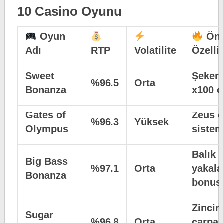
10 Casino Oyunu
Oyun
Öne
Adı
RTP
Volatilite
Özelli
Sweet
Şeker 
%96.5
Orta
Bonanza
x100 ç
Gates of
Zeus 
%96.3
Yüksek
Olympus
sistem
Balık
Big Bass
%97.1
Orta
yakal
Bonanza
bonus
Zincir
Sugar
%96.8
Orta
çarpa