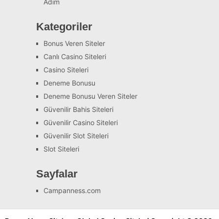
Adım
Kategoriler
Bonus Veren Siteler
Canlı Casino Siteleri
Casino Siteleri
Deneme Bonusu
Deneme Bonusu Veren Siteler
Güvenilir Bahis Siteleri
Güvenilir Casino Siteleri
Güvenilir Slot Siteleri
Slot Siteleri
Sayfalar
Campanness.com