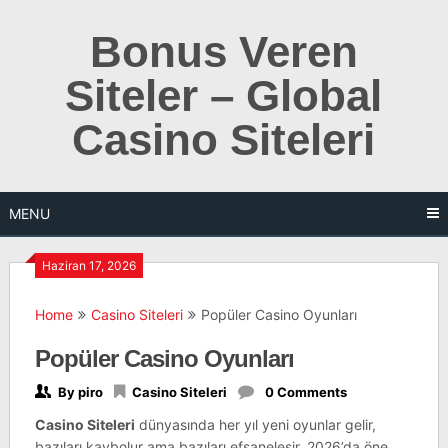
Skip
to
Bonus Veren
content
Siteler – Global
Casino Siteleri
MENU
Haziran 17, 2026
Home
Casino Siteleri
Popüler Casino Oyunları
Popüler Casino Oyunları
By
piro
Casino Siteleri
0 Comments
Casino Siteleri
dünyasında her yıl yeni oyunlar gelir,
bazıları kaybolur ama bazıları efsaneleşir. 2026’da öne