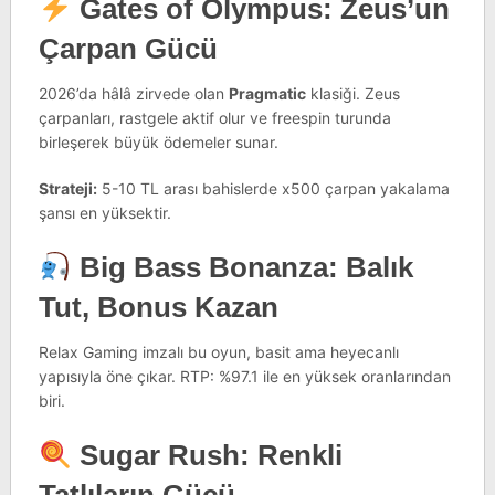
Gates of Olympus: Zeus’un
Çarpan Gücü
2026’da hâlâ zirvede olan
Pragmatic
klasiği. Zeus
çarpanları, rastgele aktif olur ve freespin turunda
birleşerek büyük ödemeler sunar.
Strateji:
5-10 TL arası bahislerde x500 çarpan yakalama
şansı en yüksektir.
Big Bass Bonanza: Balık
Tut, Bonus Kazan
Relax Gaming imzalı bu oyun, basit ama heyecanlı
yapısıyla öne çıkar. RTP: %97.1 ile en yüksek oranlarından
biri.
Sugar Rush: Renkli
Tatlıların Gücü