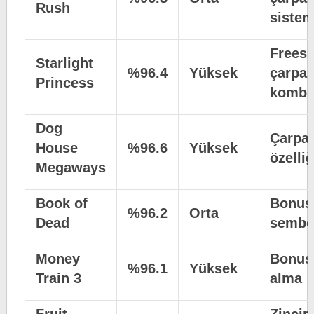
Rush
sistem
Freesp
Starlight
%96.4
Yüksek
çarpa
Princess
kombi
Dog
Çarpan
House
%96.6
Yüksek
özelliğ
Megaways
Book of
Bonus 
%96.2
Orta
Dead
sembo
Money
Bonus 
%96.1
Yüksek
Train 3
alma
Fruit
Zincir