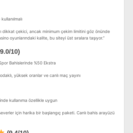
kullanılmalı
ı dikkat çekici, ancak minimum çekim limitini göz önünde
no oyunlarındaki kalite, bu siteyi üst sıralara taşıyor.”
9.0/10)
or Bahislerinde %50 Ekstra
 odaklı, yüksek oranlar ve canlı maç yayını
inde kullanıma özellikle uygun
everler için harika bir başlangıç paketi. Canlı bahis arayüzü
(9.4/10)