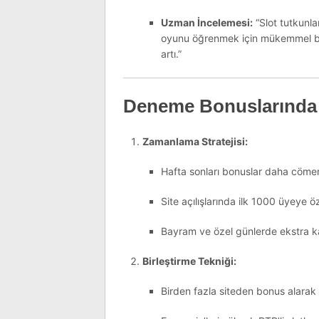
Uzman İncelemesi:
“Slot tutkunlar
oyunu öğrenmek için mükemmel bir 
artı.”
Deneme Bonuslarında B
Zamanlama Stratejisi:
Hafta sonları bonuslar daha cömer
Site açılışlarında ilk 1000 üyeye öz
Bayram ve özel günlerde ekstra ka
Birleştirme Tekniği:
Birden fazla siteden bonus alarak r