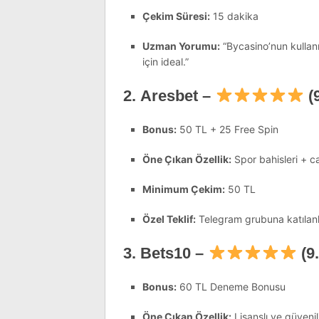
Çekim Süresi:
15 dakika
Uzman Yorumu:
“Bycasino’nun kullanı
için ideal.”
2.
Aresbet
–
(9
Bonus:
50 TL + 25 Free Spin
Öne Çıkan Özellik:
Spor bahisleri + c
Minimum Çekim:
50 TL
Özel Teklif:
Telegram grubuna katılanl
3.
Bets10
–
(9.
Bonus:
60 TL Deneme Bonusu
Öne Çıkan Özellik:
Lisanslı ve güvenil