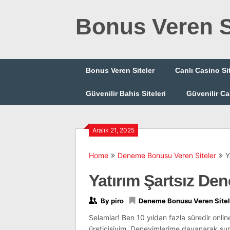
Skip
to
Bonus Veren Si
content
Bonus Veren Siteler
Canlı Casino Sit
Güvenilir Bahis Siteleri
Güvenilir Ca
Aralık 21, 2025
Home
Deneme Bonusu Veren Siteler
Y
Yatırım Şartsız De
By
piro
Deneme Bonusu Veren Sitel
Selamlar! Ben 10 yıldan fazla süredir onli
üreticisiyim. Deneyimlerime dayanarak şun