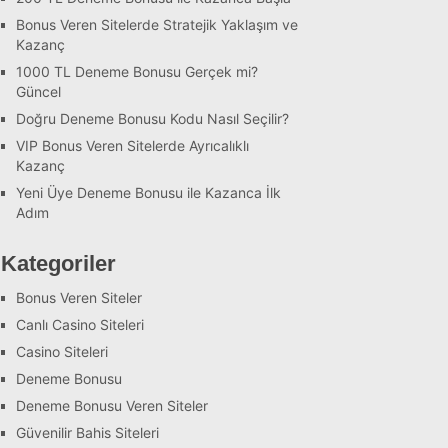
Bonus Veren Sitelerde Stratejik Yaklaşım ve
Kazanç
1000 TL Deneme Bonusu Gerçek mi?
Güncel
Doğru Deneme Bonusu Kodu Nasıl Seçilir?
VIP Bonus Veren Sitelerde Ayrıcalıklı
Kazanç
Yeni Üye Deneme Bonusu ile Kazanca İlk
Adım
Kategoriler
Bonus Veren Siteler
Canlı Casino Siteleri
Casino Siteleri
Deneme Bonusu
Deneme Bonusu Veren Siteler
Güvenilir Bahis Siteleri