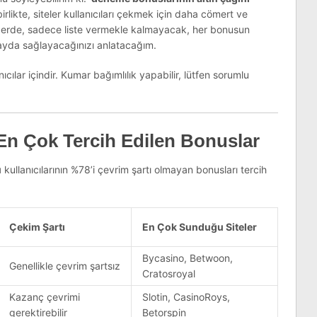
rlikte, siteler kullanıcıları çekmek için daha cömert ve
berde, sadece liste vermekle kalmayacak, her bonusun
fayda sağlayacağınızı anlatacağım.
cılar içindir. Kumar bağımlılık yapabilir, lütfen sorumlu
 En Çok Tercih Edilen Bonuslar
u
kullanıcılarının %78’i çevrim şartı olmayan bonusları tercih
Çekim Şartı
En Çok Sunduğu Siteler
Bycasino, Betwoon,
Genellikle çevrim şartsız
Cratosroyal
Kazanç çevrimi
Slotin, CasinoRoys,
gerektirebilir
Betorspin