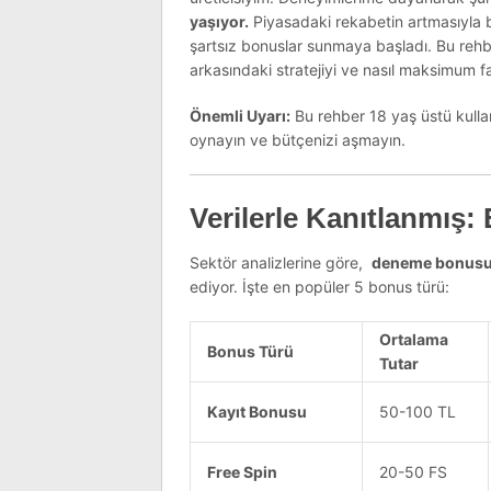
yaşıyor.
Piyasadaki rekabetin artmasıyla bi
şartsız bonuslar sunmaya başladı. Bu reh
arkasındaki stratejiyi ve nasıl maksimum 
Önemli Uyarı:
Bu rehber 18 yaş üstü kullanı
oynayın ve bütçenizi aşmayın.
Verilerle Kanıtlanmış:
Sektör analizlerine göre,
deneme bonus
ediyor. İşte en popüler 5 bonus türü:
Ortalama
Bonus Türü
Tutar
Kayıt Bonusu
50-100 TL
Free Spin
20-50 FS