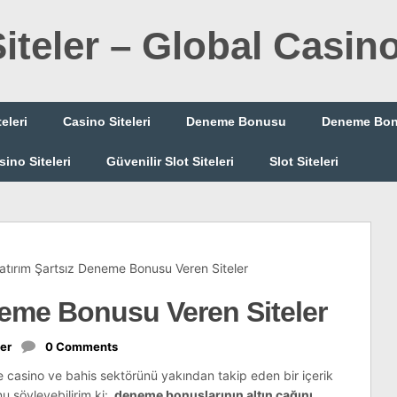
teler – Global Casino 
eleri
Casino Siteleri
Deneme Bonusu
Deneme Bonu
sino Siteleri
Güvenilir Slot Siteleri
Slot Siteleri
atırım Şartsız Deneme Bonusu Veren Siteler
neme Bonusu Veren Siteler
er
0 Comments
ne casino ve bahis sektörünü yakından takip eden bir içerik
u söyleyebilirim ki:
deneme bonuslarının altın çağını