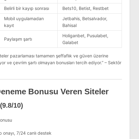
Belirli bir kayıp sonrası
Bets10, Betist, Restbet
Mobil uygulamadan
Jetbahis, Betsalvador,
kayıt
Bahisal
Holiganbet, Pusulabet,
Paylaşım şartı
Galabet
ler pazarlaması tamamen şeffaflık ve güven üzerine
uyor ve çevrim şartı olmayan bonusları tercih ediyor.” – Sektör
 Deneme Bonusu Veren Siteler
(9.8/10)
Bonusu
 onayı, 7/24 canlı destek