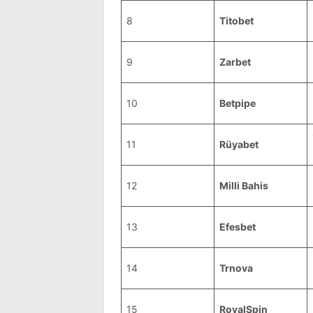
8
Titobet
9
Zarbet
10
Betpipe
11
Rüyabet
12
Milli Bahis
13
Efesbet
14
Trnova
15
RoyalSpin