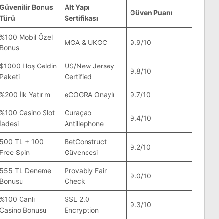
Güvenilir Bonus
Alt Yapı
Güven Puanı
Türü
Sertifikası
%100 Mobil Özel
MGA & UKGC
9.9/10
Bonus
$1000 Hoş Geldin
US/New Jersey
9.8/10
Paketi
Certified
%200 İlk Yatırım
eCOGRA Onaylı
9.7/10
%100 Casino Slot
Curaçao
9.4/10
İadesi
Antillephone
500 TL + 100
BetConstruct
9.2/10
Free Spin
Güvencesi
555 TL Deneme
Provably Fair
9.0/10
Bonusu
Check
%100 Canlı
SSL 2.0
9.3/10
Casino Bonusu
Encryption