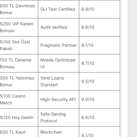
500 TL Çevrimsiz
GLI Test Certified
8.9/10
Bonus
%200 VIP Katılım
Audit Verified
8.8/10
Bonusu
%100 Slot Özel
Pragmatic Partner
9.1/10
Paketi
150 TL Deneme
Mobile Optimized
8.7/10
Bonusu
UI
350 TL Yatırımsız
Yerel Lisans
9.5/10
Bonus
Standart
%100 Casino
High-Security API
9.0/10
Match
Safe Gaming
%150 Hoş Geldin
8.6/10
Protocol
500 TL Kayıt
Blockchain
9.1/10