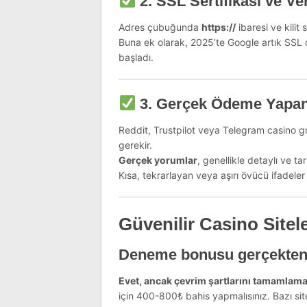
2. SSL Sertifikası ve Ve
Adres çubuğunda
https://
ibaresi ve kilit 
Buna ek olarak, 2025’te Google artık SSL 
başladı.
3. Gerçek Ödeme Yapan 
Reddit, Trustpilot veya Telegram casino 
gerekir.
Gerçek yorumlar
, genellikle detaylı ve tari
Kısa, tekrarlayan veya aşırı övücü ifadeler 
Güvenilir Casino Sitel
Deneme bonusu gerçekten ç
Evet, ancak çevrim şartlarını tamamlama
için 400-800₺ bahis yapmalısınız. Bazı sit