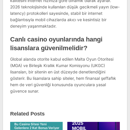
kalitesini internet hızınıza göre dinamik olarak ayarlar.
2026 teknolojisinde kullanılan düşük gecikmeli yayın (low-
latency) protokolleri sayesinde, stabil bir internet
bağlantısıyla mobil cihazlarda akıcı ve kesintisiz bir
deneyim yaşanmaktadır.
Canlı casino oyunlarında hangi
lisanslara güvenilmelidir?
Global alanda otorite kabul edilen Malta Oyun Otoritesi
(MGA) ve Birleşik Krallık Kumar Komisyonu (UKGC)
lisansları, bir sitenin en üst düzeyde denetlendiğini
gösterir. Bu lisanslara sahip siteler, hem finansal şeffaflık
hem de veri güvenliği konusunda oyunculara yasal
güvence sunar.
Related Posts