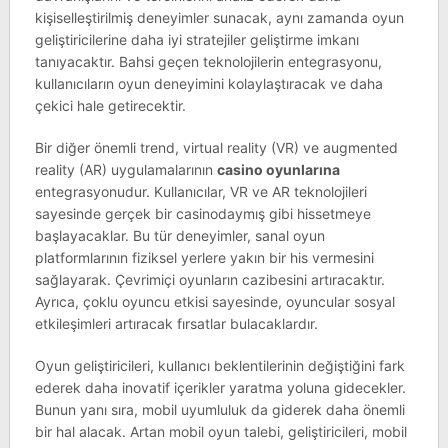
kişiselleştirilmiş deneyimler sunacak, aynı zamanda oyun
geliştiricilerine daha iyi stratejiler geliştirme imkanı
tanıyacaktır. Bahsi geçen teknolojilerin entegrasyonu,
kullanıcıların oyun deneyimini kolaylaştıracak ve daha
çekici hale getirecektir.
Bir diğer önemli trend, virtual reality (VR) ve augmented
reality (AR) uygulamalarının
casino oyunlarına
entegrasyonudur. Kullanıcılar, VR ve AR teknolojileri
sayesinde gerçek bir casinodaymış gibi hissetmeye
başlayacaklar. Bu tür deneyimler, sanal oyun
platformlarının fiziksel yerlere yakın bir his vermesini
sağlayarak. Çevrimiçi oyunların cazibesini artıracaktır.
Ayrıca, çoklu oyuncu etkisi sayesinde, oyuncular sosyal
etkileşimleri artıracak fırsatlar bulacaklardır.
Oyun geliştiricileri, kullanıcı beklentilerinin değiştiğini fark
ederek daha inovatif içerikler yaratma yoluna gidecekler.
Bunun yanı sıra, mobil uyumluluk da giderek daha önemli
bir hal alacak. Artan mobil oyun talebi, geliştiricileri, mobil