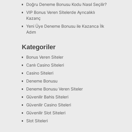
Doğru Deneme Bonusu Kodu Nasıl Seçilir?
VIP Bonus Veren Sitelerde Ayrıcalıklı
Kazanç
Yeni Üye Deneme Bonusu ile Kazanca İlk
Adım
Kategoriler
Bonus Veren Siteler
Canlı Casino Siteleri
Casino Siteleri
Deneme Bonusu
Deneme Bonusu Veren Siteler
Güvenilir Bahis Siteleri
Güvenilir Casino Siteleri
Güvenilir Slot Siteleri
Slot Siteleri