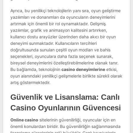
Ayrıca, bu yenilikçi teknolojilerin yanı sıra, oyun geliştirme
yazılımları ve donanımları da oyuncuların deneyimlerini
artırmak için önemli bir rol oynamaktadır. Gelişmiş
yazılımlar, grafik ve animasyon kalitesini artırırken,
kullanıcı dostu arayüzler üzerinden daha akıcı bir oyun
deneyimi sunmaktadır. Kullanıcıların tercihleri
doğrultusunda sunulan çeşitli oyun modları ve bahis
seçenekleri, oyunculara daha fazla seçenek sunarak,
bireysel deneyimlerini özelleştirebilmelerine olanak tanır.
Bu bağlamda, teknolojinin
casino deneyimlerine
etkisi,
oyun alanındaki yenilikçi gelişmelerle birlikte sürekli olarak
artış göstermektedir.
Güvenlik ve Lisanslama: Canlı
Casino Oyunlarının Güvencesi
Online casino
sitelerinin güvenilirliği, oyuncular için en
önemli konulardan biridir. Bu güvenilirliğin sağlanmasında
lisanslama süreçlerinin rolü büyüktür. Canlı krupiyelerle