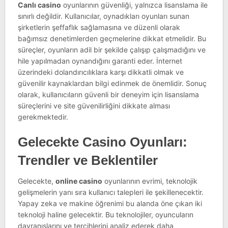
Canlı casino
oyunlarının güvenliği, yalnızca lisanslama ile
sınırlı değildir. Kullanıcılar, oynadıkları oyunları sunan
şirketlerin şeffaflık sağlamasına ve düzenli olarak
bağımsız denetimlerden geçmelerine dikkat etmelidir. Bu
süreçler, oyunların adil bir şekilde çalışıp çalışmadığını ve
hile yapılmadan oynandığını garanti eder. İnternet
üzerindeki dolandırıcılıklara karşı dikkatli olmak ve
güvenilir kaynaklardan bilgi edinmek de önemlidir. Sonuç
olarak, kullanıcıların güvenli bir deneyim için lisanslama
süreçlerini ve site güvenilirliğini dikkate alması
gerekmektedir.
Gelecekte Casino Oyunları:
Trendler ve Beklentiler
Gelecekte,
online casino
oyunlarının evrimi, teknolojik
gelişmelerin yanı sıra kullanıcı talepleri ile şekillenecektir.
Yapay zeka ve makine öğrenimi bu alanda öne çıkan iki
teknoloji haline gelecektir. Bu teknolojiler, oyuncuların
davranışlarını ve tercihlerini analiz ederek daha