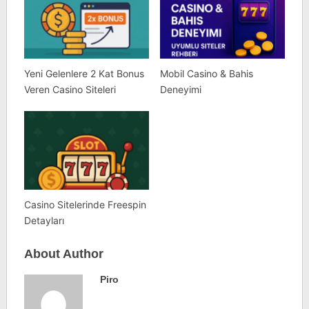
Yeni Gelenlere 2 Kat Bonus
Mobil Casino & Bahis
Veren Casino Siteleri
Deneyimi
Casino Sitelerinde Freespin
Detayları
About Author
Piro