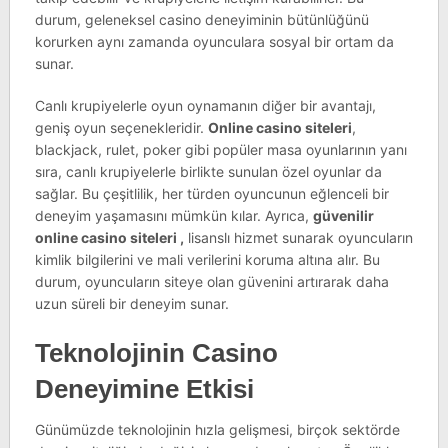
durum, geleneksel casino deneyiminin bütünlüğünü
korurken aynı zamanda oyunculara sosyal bir ortam da
sunar.
Canlı krupiyelerle oyun oynamanın diğer bir avantajı,
geniş oyun seçenekleridir.
Online casino siteleri
,
blackjack, rulet, poker gibi popüler masa oyunlarının yanı
sıra, canlı krupiyelerle birlikte sunulan özel oyunlar da
sağlar. Bu çeşitlilik, her türden oyuncunun eğlenceli bir
deneyim yaşamasını mümkün kılar. Ayrıca,
güvenilir
online casino siteleri ,
lisanslı hizmet sunarak oyuncuların
kimlik bilgilerini ve mali verilerini koruma altına alır. Bu
durum, oyuncuların siteye olan güvenini artırarak daha
uzun süreli bir deneyim sunar.
Teknolojinin Casino
Deneyimine Etkisi
Günümüzde teknolojinin hızla gelişmesi, birçok sektörde