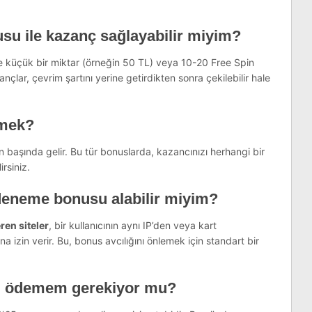
u ile kazanç sağlayabilir miyim?
e küçük bir miktar (örneğin 50 TL) veya 10-20 Free Spin
ançlar, çevrim şartını yerine getirdikten sonra çekilebilir hale
emek?
n başında gelir. Bu tür bonuslarda, kazancınızı herhangi bir
rsiniz.
deneme bonusu alabilir miyim?
en siteler
, bir kullanıcının aynı IP’den veya kart
a izin verir. Bu, bonus avcılığını önlemek için standart bir
rgi ödemem gerekiyor mu?