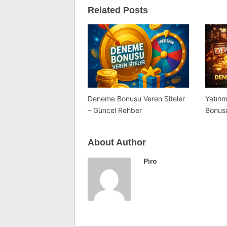
Related Posts
Deneme Bonusu Veren Siteler
Yatırı
– Güncel Rehber
Bonusu
About Author
Piro