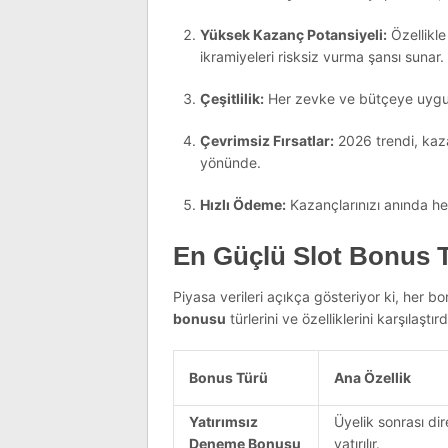
Yüksek Kazanç Potansiyeli:
Özellikl
ikramiyeleri risksiz vurma şansı sunar.
Çeşitlilik:
Her zevke ve bütçeye uygun
Çevrimsiz Fırsatlar:
2026 trendi, kaza
yönünde.
Hızlı Ödeme:
Kazançlarınızı anında he
En Güçlü Slot Bonus T
Piyasa verileri açıkça gösteriyor ki, her b
bonusu
türlerini ve özelliklerini karşılaştırd
Bonus Türü
Ana Özellik
Yatırımsız
Üyelik sonrası di
Deneme Bonusu
yatırılır.