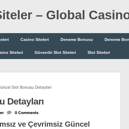
teler – Global Casino 
eleri
Casino Siteleri
Deneme Bonusu
Deneme Bonu
sino Siteleri
Güvenilir Slot Siteleri
Slot Siteleri
üncel Slot Bonusu Detayları
 Detayları
er
0 Comments
ımsız ve Çevrimsiz Güncel