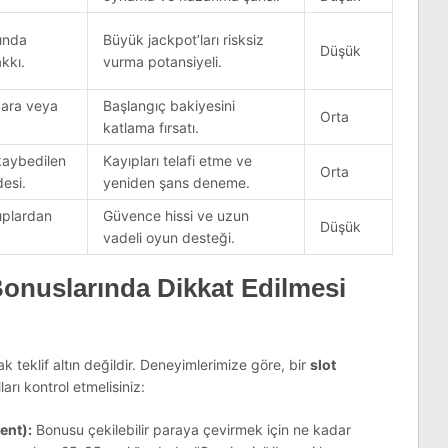
rında
Büyük jackpot’ları risksiz
Düşük
kkı.
vurma potansiyeli.
 para veya
Başlangıç bakiyesini
Orta
katlama fırsatı.
 kaybedilen
Kayıpları telafi etme ve
Orta
desi.
yeniden şans deneme.
yıplardan
Güvence hissi ve uzun
Düşük
vadeli oyun desteği.
nuslarında Dikkat Edilmesi
 teklif altın değildir. Deneyimlerimize göre, bir
slot
rı kontrol etmelisiniz:
ent):
Bonusu çekilebilir paraya çevirmek için ne kadar