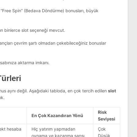
e “Free Spin” (Bedava Döndürme) bonusları, büyük
 binlerce slot seçeneği mevcut.
nçları çevrim şartı olmadan çekebileceğiniz bonuslar
sabınıza aktarma imkanı.
ürleri
onus aynı değil. Aşağıdaki tabloda, en çok tercih edilen
slot
ık.
Risk
En Çok Kazandıran Yönü
Seviyesi
rekt hesaba
Hiç yatırım yapmadan
Çok
oynama ve kazanma şansı.
Düşük