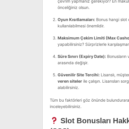
çevrim yapmanız gerekiyor? En makul o
önceliğiniz olsun.
Oyun Kısıtlamaları:
Bonus hangi slot 
kullanılabilmesi önemlidir.
Maksimum Çekim Limiti (Max Casho
yapabilirsiniz? Sürprizlerle karşılaşma
Süre Sınırı (Expiry Date):
Bonusların v
arasında değişir.
Güvenilir Site Tercihi:
Lisanslı, müşte
veren siteler
ile çalışın. Lisansları so
alabilirsiniz.
Tüm bu faktörleri göz önünde bulundurarak,
inceleyebilirsiniz.
Slot Bonusları Hakk