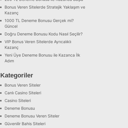
Bonus Veren Sitelerde Stratejik Yaklaşım ve
Kazanç
1000 TL Deneme Bonusu Gerçek mi?
Güncel
Doğru Deneme Bonusu Kodu Nasıl Seçilir?
VIP Bonus Veren Sitelerde Ayrıcalıklı
Kazanç
Yeni Üye Deneme Bonusu ile Kazanca İlk
Adım
Kategoriler
Bonus Veren Siteler
Canlı Casino Siteleri
Casino Siteleri
Deneme Bonusu
Deneme Bonusu Veren Siteler
Güvenilir Bahis Siteleri