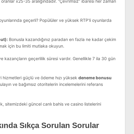
ranlar x25-35 aralığındadır. “Çevrimsiz” ibaresi her zaman
oyunlarında geçerli? Popülüler ve yüksek RTP’li oyunlarda
ut):
Bonusla kazandığınız paradan en fazla ne kadar çekim
mak için bu limiti mutlaka okuyun.
e kazançların geçerlilik süresi vardır. Genellikle 7 ila 30 gün
ri hizmetleri güçlü ve ödeme hızı yüksek
deneme bonusu
rgulayın ve bağımsız otoritelerin incelemelerini referans
 sitemizdeki güncel canlı bahis ve casino listelerini
ında Sıkça Sorulan Sorular