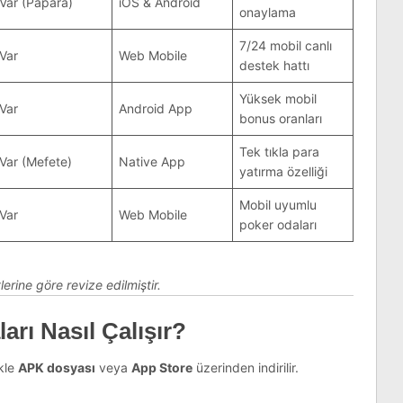
Var (Papara)
iOS & Android
onaylama
7/24 mobil canlı
Var
Web Mobile
destek hattı
Yüksek mobil
Var
Android App
bonus oranları
Tek tıkla para
Var (Mefete)
Native App
yatırma özelliği
Mobil uyumlu
Var
Web Mobile
poker odaları
erine göre revize edilmiştir.
rı Nasıl Çalışır?
ikle
APK dosyası
veya
App Store
üzerinden indirilir.