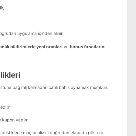
ir,
ğrudan uygulama içinden alınır.
anlık bildirimlerle yeni oranları
ve
bonus fırsatlarını
ikleri
aüstüne bağımlı kalmadan canlı bahis oynamak mümkün.
dilir,
e kupon yapılır,
istatistiklerle maç analizini doğrudan ekranda gösterir.