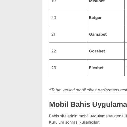
19
Mislibet
20
Betgar
21
Gamabet
22
Gorabet
23
Elexbet
*Tablo verileri mobil cihaz performans testl
Mobil Bahis Uygulamala
Bahis sitelerinin mobil uygulamaları genell
Kurulum sonrası kullanıcılar: