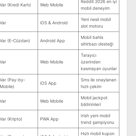
Reddit 2026 en iyi
Var (Kredi Kartı)
Web Mobile
mobil deneyim
Yeni nesil mobil
Var
iOS & Android
slot motoru
Mobil bahis
Var (E-Cüzdan)
Android App
sihirbazı desteği
Tarayıcı
Var
Web Mobile
üzerinden
kasmayan oyunlar
Var (Pay-by-
Sms ile onaylanan
iOS App
Mobile)
hızlı çekim
Mobil jackpot
Var
Web Mobile
bildirimleri
Irish yeni mobil
Var (Kripto)
PWA App
trend şampiyonu
Hızlı mobil kupon