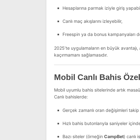
Hesaplarına parmak iziyle giriş yapabil
Canlı maç akışlarını izleyebilir,
Freespin ya da bonus kampanyaları do
2025’te uygulamaların en büyük avantajı,
kaçırmamanı sağlamasıdır.
Mobil Canlı Bahis Özell
Mobil uyumlu bahis sitelerinde artık mas
Canlı bahislerde:
Gerçek zamanlı oran değişimleri takip e
Hızlı bahis butonlarıyla saniyeler içind
Bazı siteler (örneğin
CampBet
) canlı 