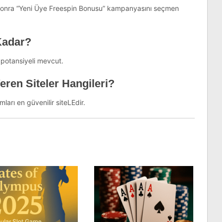
an sonra “Yeni Üye Freespin Bonusu” kampanyasını seçmen
Kadar?
potansiyeli mevcut.
eren Siteler Hangileri?
arı en güvenilir siteLEdir.