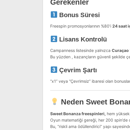
Gerekenler
Bonus Süresi
Freespin promosyonlarının %80’i
24 saat 
Lisans Kontrolü
Campanness listesinde yalnızca
Curaçao
Bu yüzden , kazançların güvenli şekilde çe
Çevrim Şartı
“x1” veya “Çevrimsiz” ibaresi olan bonuslar
Neden Sweet Bonanz
Sweet Bonanza freespinleri,
hem yüksek v
Oyun matematiği gereği, her 200 spin’de o
Bu, “riskli ama ödüllendirici” yapı sayesi