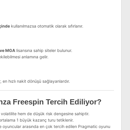
içinde
kullanılmazsa otomatik olarak sıfırlanır.
 ve MGA
lisansına sahip siteler bulunur.
kilebilmesi anlamına gelir.
, en hızlı nakit dönüşü sağlayanlardır.
a Freespin Tercih Ediliyor?
olatilite hem de düşük risk dengesine sahiptir.
rtalama 1 büyük kazanç turu tetiklenir.
nde oyuncular arasında en çok tercih edilen Pragmatic oyunu