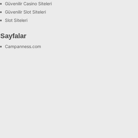
Güvenilir Casino Siteleri
Güvenilir Slot Siteleri
Slot Siteleri
Sayfalar
Campanness.com