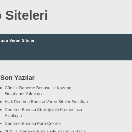
Siteleri
su Veren Siteler
Son Yazılar
Günlük Deneme Bonusu ile Kazanç
Fırsatlarını Yakalayın
Hızlı Deneme Bonusu Veren Siteler Fırsatları
Deneme Bonusu Stratejisi ile Kazancınızı
Planlayın
Deneme Bonusu Para Çekme
200 TL Deneme Bonusu ile Kazanca Başla