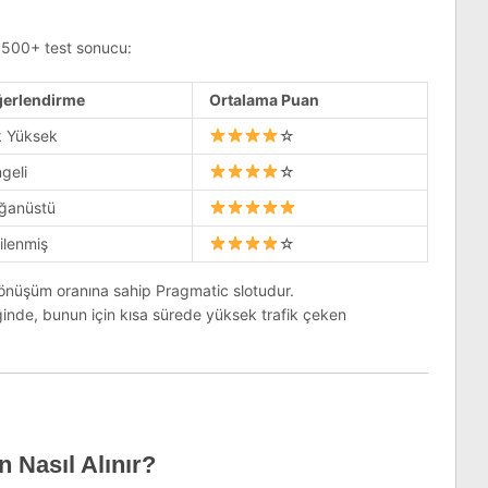
 500+ test sonucu:
erlendirme
Ortalama Puan
 Yüksek
☆
geli
☆
ğanüstü
ilenmiş
☆
nüşüm oranına sahip Pragmatic slotudur.
tiğinde, bunun için kısa sürede yüksek trafik çeken
 Nasıl Alınır?