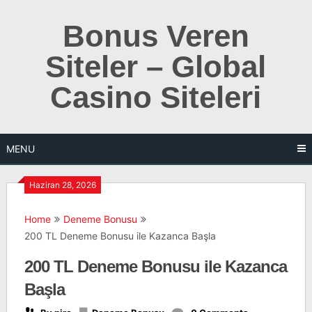
Skip
to
Bonus Veren
content
Siteler – Global
Casino Siteleri
MENU
Haziran 28, 2026
Home
Deneme Bonusu
200 TL Deneme Bonusu ile Kazanca Başla
200 TL Deneme Bonusu ile Kazanca
Başla