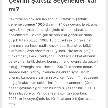
Çevrim Şartsız Seçenekler Var
mı?
Sektörde en çok sorulan soru bu: “
Çevrim şartsız
deneme bonusu 1000 tl var mı?
” Kısa cevap: Evet, ama
sayılı. Uzun yıllardır bu işin içinde olan biri olarak şunu
gözlemledim: Çevrim şartsız bonuslar genellikle daha
düşük tutarlı oluyor. 1000 TL gibi yüksek bir rakamın
çevrimsiz verilmesi nadir. Ancak bazı lisanslı ve köklü
platformlar, özel dönemlerde (yılbaşı, site açılışı gibi) bu
tür kampanyalar düzenliyor. Bu noktada dikkat etmeniz
gereken en kritik detay, bonusun hangi oyunlarda geçerli
olduğu. Örneğin, bazı siteler “1000 TL deneme bonusu”
sadece belirli slot oyunlarında kullanılabiliyor. Benim
önerim, kampanya şartlarını okurken “çevrim” maddesine
değil, “maksimum çekim limiti”ne odaklanmanız. Çünkü
bazen çevrimsiz görünen bir bonus, kazancınızı 500 TL
ile sınırlayabiliyor. Veri odaklı analizimizi yaparken,
2026’nın ilk çeyreğinde bu tür fırsatların arttığını tespit
ettik.