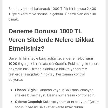
Ben bu yöntemi kullanarak 1000 TL’lik bir bonusu 2.400
TL’ye çıkardım ve sorunsuz çektim. Önemli olan disiplinli
olmak.
Deneme Bonusu 1000 TL
Veren Sitelerde Nelere Dikkat
Etmelisiniz?
Güvenilir bir siteyle karşılaştığınızda,
deneme bonusu
1000 tl
gerçek bir fırsata dönüşebilir. Peki hangi kriterlere
bakmalısınız? Uzman ekibimizle birlikte yaptığımız
testlerde, aşağıdaki 4 noktayı her zaman kontrol
ediyoruz:
Lisans Bilgisi:
Curacao veya MGA lisansı olmayan
sitelere bulaşmayın. Lisans numarasını kontrol edin.
Ödeme Geçmişi:
Kullanıcı yorumlarını okuyun. “Çekim
sorunu” başlıklı şikayetler varsa uzak durun.