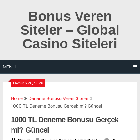
Skip
to
Bonus Veren
content
Siteler – Global
Casino Siteleri
MENU
Haziran 26, 2026
Home
Deneme Bonusu Veren Siteler
1000 TL Deneme Bonusu Gerçek mi? Güncel
1000 TL Deneme Bonusu Gerçek
mi? Güncel