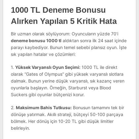
1000 TL Deneme Bonusu
Alırken Yapılan 5 Kritik Hata
Bir uzman olarak söylüyorum: Oyuncuların yüzde 70’i
deneme bonusu 1000 tl
aldıktan sonra ilk 24 saat içinde
parayı kaybediyor. Bunun temel sebebi plansız oyun. İşte
sık yapılan hatalar ve çözümleri:
1.
Yüksek Varyanslı Oyun Seçimi:
1000 TL ile direkt
olarak “Gates of Olympus” gibi yüksek varyanslı slotlara
dalmak. Bunun yerine düşük varyanslı, sık kazanç veren
oyunlarla başlayın. Örneğin, Starburst veya Blood
Suckers gibi oyunlar bütçenizi korur.
2.
Maksimum Bahis Tutkusu:
Bonusun tamamını tek bir
dönüşe yatırmak. Akıllı strateji, bütçeyi 50-100 parçaya
bölmek. Her dönüş için 10-20 TL gibi düşük limitler
belirleyin.