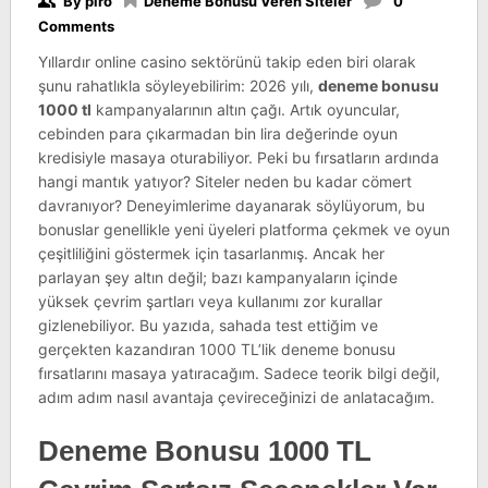
By
piro
Deneme Bonusu Veren Siteler
0
Comments
Yıllardır online casino sektörünü takip eden biri olarak
şunu rahatlıkla söyleyebilirim: 2026 yılı,
deneme bonusu
1000 tl
kampanyalarının altın çağı. Artık oyuncular,
cebinden para çıkarmadan bin lira değerinde oyun
kredisiyle masaya oturabiliyor. Peki bu fırsatların ardında
hangi mantık yatıyor? Siteler neden bu kadar cömert
davranıyor? Deneyimlerime dayanarak söylüyorum, bu
bonuslar genellikle yeni üyeleri platforma çekmek ve oyun
çeşitliliğini göstermek için tasarlanmış. Ancak her
parlayan şey altın değil; bazı kampanyaların içinde
yüksek çevrim şartları veya kullanımı zor kurallar
gizlenebiliyor. Bu yazıda, sahada test ettiğim ve
gerçekten kazandıran 1000 TL’lik deneme bonusu
fırsatlarını masaya yatıracağım. Sadece teorik bilgi değil,
adım adım nasıl avantaja çevireceğinizi de anlatacağım.
Deneme Bonusu 1000 TL