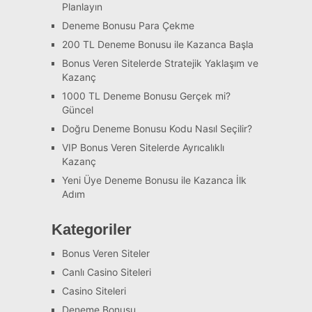
Planlayın
Deneme Bonusu Para Çekme
200 TL Deneme Bonusu ile Kazanca Başla
Bonus Veren Sitelerde Stratejik Yaklaşım ve
Kazanç
1000 TL Deneme Bonusu Gerçek mi?
Güncel
Doğru Deneme Bonusu Kodu Nasıl Seçilir?
VIP Bonus Veren Sitelerde Ayrıcalıklı
Kazanç
Yeni Üye Deneme Bonusu ile Kazanca İlk
Adım
Kategoriler
Bonus Veren Siteler
Canlı Casino Siteleri
Casino Siteleri
Deneme Bonusu