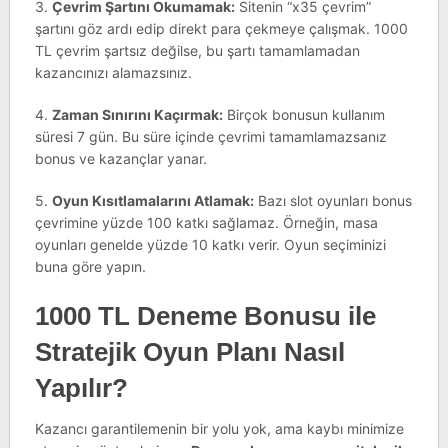
3.
Çevrim Şartını Okumamak:
Sitenin “x35 çevrim”
şartını göz ardı edip direkt para çekmeye çalışmak. 1000
TL çevrim şartsız değilse, bu şartı tamamlamadan
kazancınızı alamazsınız.
4.
Zaman Sınırını Kaçırmak:
Birçok bonusun kullanım
süresi 7 gün. Bu süre içinde çevrimi tamamlamazsanız
bonus ve kazançlar yanar.
5.
Oyun Kısıtlamalarını Atlamak:
Bazı slot oyunları bonus
çevrimine yüzde 100 katkı sağlamaz. Örneğin, masa
oyunları genelde yüzde 10 katkı verir. Oyun seçiminizi
buna göre yapın.
1000 TL Deneme Bonusu ile
Stratejik Oyun Planı Nasıl
Yapılır?
Kazancı garantilemenin bir yolu yok, ama kaybı minimize