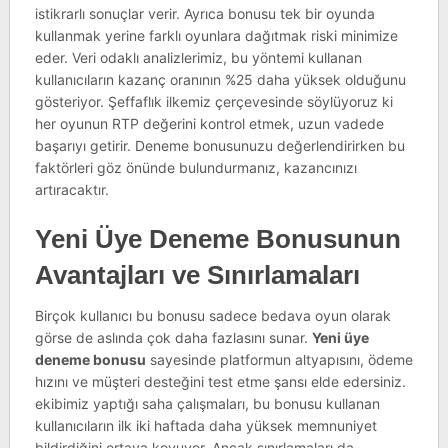
istikrarlı sonuçlar verir. Ayrıca bonusu tek bir oyunda
kullanmak yerine farklı oyunlara dağıtmak riski minimize
eder. Veri odaklı analizlerimiz, bu yöntemi kullanan
kullanıcıların kazanç oranının %25 daha yüksek olduğunu
gösteriyor. Şeffaflık ilkemiz çerçevesinde söylüyoruz ki
her oyunun RTP değerini kontrol etmek, uzun vadede
başarıyı getirir. Deneme bonusunuzu değerlendirirken bu
faktörleri göz önünde bulundurmanız, kazancınızı
artıracaktır.
Yeni Üye Deneme Bonusunun
Avantajları ve Sınırlamaları
Birçok kullanıcı bu bonusu sadece bedava oyun olarak
görse de aslında çok daha fazlasını sunar.
Yeni üye
deneme bonusu
sayesinde platformun altyapısını, ödeme
hızını ve müşteri desteğini test etme şansı elde edersiniz.
ekibimiz yaptığı saha çalışmaları, bu bonusu kullanan
kullanıcıların ilk iki haftada daha yüksek memnuniyet
bildirdiğini ortaya koyuyor. Ancak sınırlamaları da