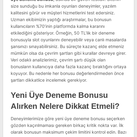
size sunduğu bu imkanla oyunları deneyimler, yazılım
kalitesini görür ve müşteri hizmetlerini test edersiniz.
Uzman ekibimizin yaptığı araştırmalar, bu bonusun
kullanıcıların %70’inin platformda kalma kararını
etkilediğini gösteriyor. Örneğin, 50 TL’lik bir deneme
bonusuyla slot oyunlarını deneyebilir veya canlı masalarda
şansınızı sınayabilirsiniz. Bu süreçte kazanç elde etmeniz
mümkün olsa da çevrim şartları gibi kurallar devreye girer.
Veri odaklı analizlerimiz, çevrim şartı düşük olan
bonusların kullanıcıya daha fazla kazanç bıraktığını ortaya
koyuyor. Bu nedenle her bonusu değerlendirmeden önce
şartları dikkatlice incelemek gerekiyor.
Yeni Üye Deneme Bonusu
Alırken Nelere Dikkat Etmeli?
Deneyimlerimize göre yeni üye deneme bonusu seçerken
gözden kaçırılmaması gereken birkaç kritik nokta var. İlk
olarak bonusun maksimum çekim limitini kontrol edin. Bazı