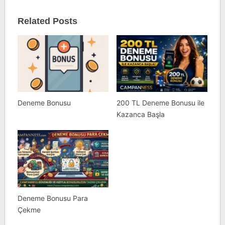
Related Posts
Deneme Bonusu
200 TL Deneme Bonusu ile
Kazanca Başla
Deneme Bonusu Para
Çekme