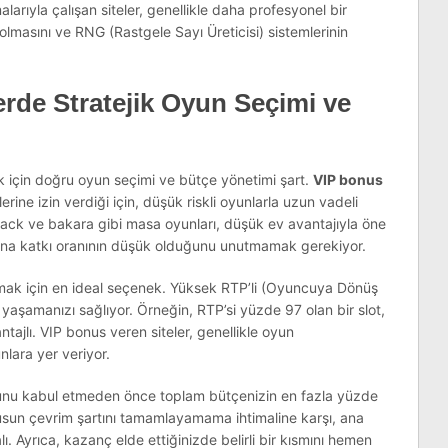
larıyla çalışan siteler, genellikle daha profesyonel bir
 olmasını ve RNG (Rastgele Sayı Üreticisi) sistemlerinin
erde Stratejik Oyun Seçimi ve
için doğru oyun seçimi ve bütçe yönetimi şart.
VIP bonus
lerine izin verdiği için, düşük riskli oyunlarla uzun vadeli
jack ve bakara gibi masa oyunları, düşük ev avantajıyla öne
arına katkı oranının düşük olduğunu unutmamak gerekiyor.
lamak için en ideal seçenek. Yüksek RTP’li (Oyuncuya Dönüş
yaşamanızı sağlıyor. Örneğin, RTP’si yüzde 97 olan bir slot,
ajlı. VIP bonus veren siteler, genellikle oyun
lara yer veriyor.
unu kabul etmeden önce toplam bütçenizin en fazla yüzde
usun çevrim şartını tamamlayamama ihtimaline karşı, ana
. Ayrıca, kazanç elde ettiğinizde belirli bir kısmını hemen