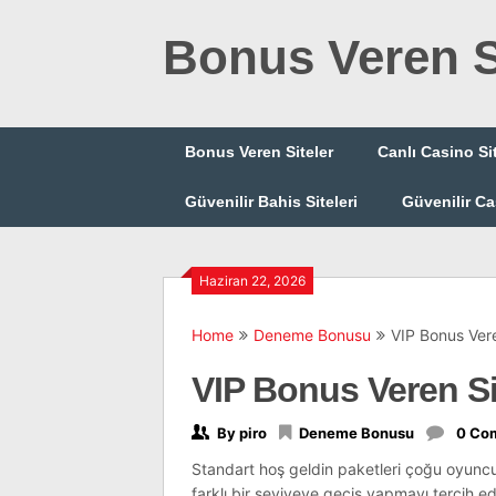
Skip
to
Bonus Veren Si
content
Bonus Veren Siteler
Canlı Casino Sit
Güvenilir Bahis Siteleri
Güvenilir Ca
Haziran 22, 2026
Home
Deneme Bonusu
VIP Bonus Vere
VIP Bonus Veren Si
By
piro
Deneme Bonusu
0 Co
Standart hoş geldin paketleri çoğu oyuncu 
farklı bir seviyeye geçiş yapmayı tercih e