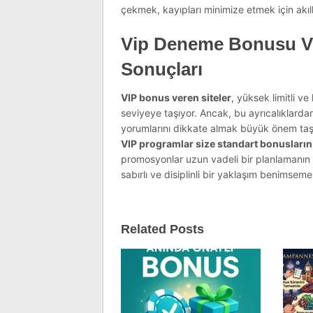
çekmek, kayıpları minimize etmek için akıllı
Vip Deneme Bonusu Ver
Sonuçları
VIP bonus veren siteler
, yüksek limitli ve
seviyeye taşıyor. Ancak, bu ayrıcalıklardan y
yorumlarını dikkate almak büyük önem taşıy
VIP programlar size standart bonusların 
promosyonlar uzun vadeli bir planlamanın p
sabırlı ve disiplinli bir yaklaşım benimsemel
Related Posts