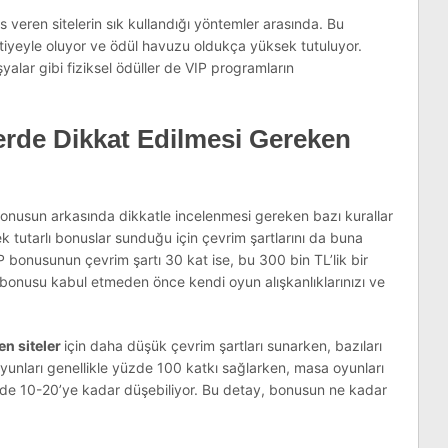
 veren sitelerin sık kullandığı yöntemler arasında. Bu
etiyeyle oluyor ve ödül havuzu oldukça yüksek tutuluyor.
eşyalar gibi fiziksel ödüller de VIP programların
erde Dikkat Edilmesi Gereken
onusun arkasında dikkatle incelenmesi gereken bazı kurallar
k tutarlı bonuslar sunduğu için çevrim şartlarını da buna
VIP bonusunun çevrim şartı 30 kat ise, bu 300 bin TL’lik bir
 bonusu kabul etmeden önce kendi oyun alışkanlıklarınızı ve
n siteler
için daha düşük çevrim şartları sunarken, bazıları
t oyunları genellikle yüzde 100 katkı sağlarken, masa oyunları
zde 10-20’ye kadar düşebiliyor. Bu detay, bonusun ne kadar