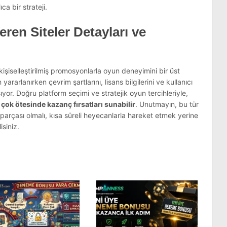
ca bir strateji.
en Siteler Detayları ve
 kişiselleştirilmiş promosyonlarla oyun deneyimini bir üst
ararlanırken çevrim şartlarını, lisans bilgilerini ve kullanıcı
or. Doğru platform seçimi ve stratejik oyun tercihleriyle,
çok ötesinde kazanç fırsatları sunabilir
. Unutmayın, bu tür
arçası olmalı, kısa süreli heyecanlarla hareket etmek yerine
isiniz.