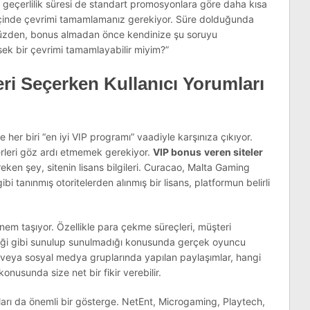
 geçerlilik süresi de standart promosyonlara göre daha kısa
r içinde çevrimi tamamlamanız gerekiyor. Süre dolduğunda
 yüzden, bonus almadan önce kendinize şu soruyu
sek bir çevrimi tamamlayabilir miyim?”
ri Seçerken Kullanıcı Yorumları
her biri “en iyi VIP programı” vaadiyle karşınıza çıkıyor.
terleri göz ardı etmemek gerekiyor.
VIP bonus
veren siteler
ken şey, sitenin lisans bilgileri. Curacao, Malta Gaming
tanınmış otoritelerden alınmış bir lisans, platformun belirli
nem taşıyor. Özellikle para çekme süreçleri, müşteri
ildiği gibi sunulup sunulmadığı konusunda gerçek oyuncu
 veya sosyal medya gruplarında yapılan paylaşımlar, hangi
onusunda size net bir fikir verebilir.
arı da önemli bir gösterge. NetEnt, Microgaming, Playtech,