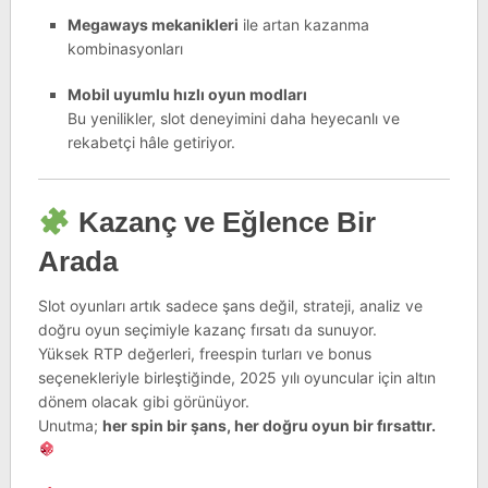
Megaways mekanikleri
ile artan kazanma
kombinasyonları
Mobil uyumlu hızlı oyun modları
Bu yenilikler, slot deneyimini daha heyecanlı ve
rekabetçi hâle getiriyor.
Kazanç ve Eğlence Bir
Arada
Slot oyunları artık sadece şans değil, strateji, analiz ve
doğru oyun seçimiyle kazanç fırsatı da sunuyor.
Yüksek RTP değerleri, freespin turları ve bonus
seçenekleriyle birleştiğinde, 2025 yılı oyuncular için altın
dönem olacak gibi görünüyor.
Unutma;
her spin bir şans, her doğru oyun bir fırsattır.