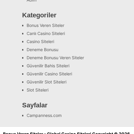
Kategoriler
Bonus Veren Siteler
Canlı Casino Siteleri
Casino Siteleri
Deneme Bonusu
Deneme Bonusu Veren Siteler
Güvenilir Bahis Siteleri
Güvenilir Casino Siteleri
Güvenilir Slot Siteleri
Slot Siteleri
Sayfalar
Campanness.com
Bonus Veren Siteler – Global Casino Siteleri
Copyright © 2026.