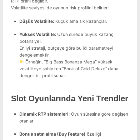
RTP oranı değildir.
Volatilite seviyesi de oyunun risk profilini belirler:
Düşük Volatilite:
Küçük ama sık kazançlar.
Yüksek Volatilite:
Uzun sürede büyük kazanç
potansiyeli.
En iyi strateji, bütçeye göre bu iki parametreyi
dengelemektir.
Örneğin, “Big Bass Bonanza Mega” yüksek
volatiliteye sahipken “Book of Gold Deluxe” daha
dengeli bir profil sunar.
Slot Oyunlarında Yeni Trendler
Dinamik RTP sistemleri:
Oyun süresine göre değişen
oranlar
Bonus satın alma (Buy Feature)
özelliği