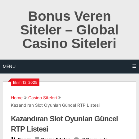
Skip
to
Bonus Veren
content
Siteler – Global
Casino Siteleri
MENU
Ekim 12, 2025
Home
Casino Siteleri
Kazandıran Slot Oyunları Güncel RTP Listesi
Kazandıran Slot Oyunları Güncel
RTP Listesi