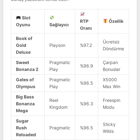
Slot
RTP
Özellik
Oyunu
Sağlayıcı
Oranı
Book of
Ücretsiz
Gold
Playson
%97.2
Döndürme
Deluxe
Sweet
Pragmatic
Çarpan
%96.9
Bonanza 2
Play
Bonuslar
Gates of
Pragmatic
X5000
%96.5
Olympus
Play
Max Win
Big Bass
Reel
Freespin
Bonanza
%96.3
Kingdom
Modu
Mega
Sugar
Sticky
Rush
Pragmatic
%96.5
Wilds
Reloaded