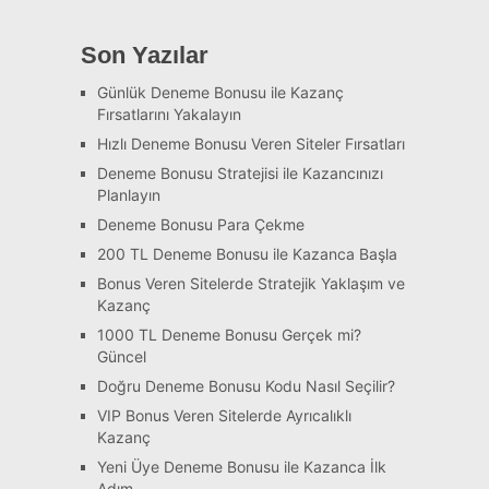
Son Yazılar
Günlük Deneme Bonusu ile Kazanç
Fırsatlarını Yakalayın
Hızlı Deneme Bonusu Veren Siteler Fırsatları
Deneme Bonusu Stratejisi ile Kazancınızı
Planlayın
Deneme Bonusu Para Çekme
200 TL Deneme Bonusu ile Kazanca Başla
Bonus Veren Sitelerde Stratejik Yaklaşım ve
Kazanç
1000 TL Deneme Bonusu Gerçek mi?
Güncel
Doğru Deneme Bonusu Kodu Nasıl Seçilir?
VIP Bonus Veren Sitelerde Ayrıcalıklı
Kazanç
Yeni Üye Deneme Bonusu ile Kazanca İlk
Adım